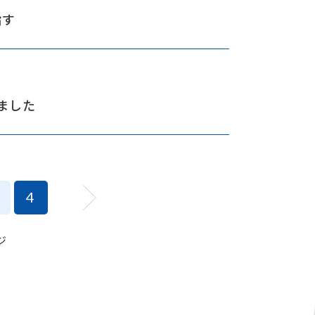
指す
ました
4
ジ